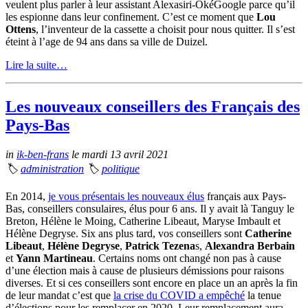
veulent plus parler à leur assistant Alexasiri-OkéGoogle parce qu’il
les espionne dans leur confinement. C’est ce moment que
Lou
Ottens
, l’inventeur de la cassette a choisit pour nous quitter. Il s’est
éteint à l’age de 94 ans dans sa ville de Duizel.
Lire la suite…
Les nouveaux conseillers des Français des
Pays-Bas
in
ik-ben-frans
le mardi 13 avril 2021
🏷
administration
🏷
politique
En 2014,
je vous présentais les nouveaux élus
français aux Pays-
Bas, conseillers consulaires, élus pour 6 ans. Il y avait là Tanguy le
Breton, Hélène le Moing, Catherine Libeaut, Maryse Imbault et
Hélène Degryse. Six ans plus tard, vos conseillers sont
Catherine
Libeaut
,
Hélène Degryse
,
Patrick Tezena
s,
Alexandra Berbain
et
Yann Martineau
. Certains noms ont changé non pas à cause
d’une élection mais à cause de plusieurs démissions pour raisons
diverses. Et si ces conseillers sont encore en place un an après la fin
de leur mandat c’est que
la crise du COVID a empêché
la tenue
d’élections pour les remplacer en 2020. Leur remplacement aura