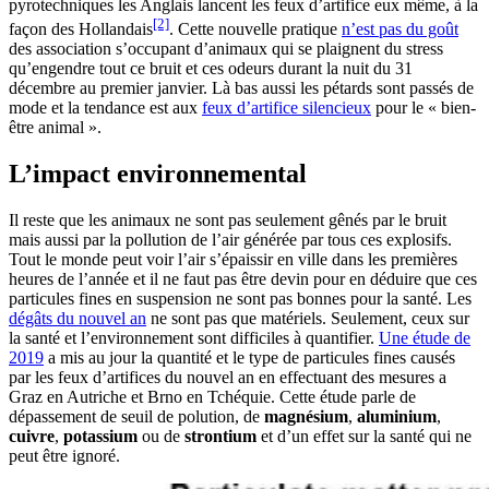
pyrotechniques les Anglais lancent les feux d’artifice eux même, à la
[2]
façon des Hollandais
. Cette nouvelle pratique
n’est pas du goût
des association s’occupant d’animaux qui se plaignent du stress
qu’engendre tout ce bruit et ces odeurs durant la nuit du 31
décembre au premier janvier. Là bas aussi les pétards sont passés de
mode et la tendance est aux
feux d’artifice silencieux
pour le « bien-
être animal ».
L’impact environnemental
Il reste que les animaux ne sont pas seulement gênés par le bruit
mais aussi par la pollution de l’air générée par tous ces explosifs.
Tout le monde peut voir l’air s’épaissir en ville dans les premières
heures de l’année et il ne faut pas être devin pour en déduire que ces
particules fines en suspension ne sont pas bonnes pour la santé. Les
dégâts du nouvel an
ne sont pas que matériels. Seulement, ceux sur
la santé et l’environnement sont difficiles à quantifier.
Une étude de
2019
a mis au jour la quantité et le type de particules fines causés
par les feux d’artifices du nouvel an en effectuant des mesures a
Graz en Autriche et Brno en Tchéquie. Cette étude parle de
dépassement de seuil de polution, de
magnésium
,
aluminium
,
cuivre
,
potassium
ou de
strontium
et d’un effet sur la santé qui ne
peut être ignoré.