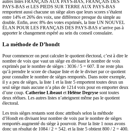
autres listes FRANÇAIS AUX PAYS-BAS, FRANÇAIS DES
PAYS-BAS et LES PIEDS SUR TERRE AUX PAYS-BAS
remportent aussi chacune un siège alors que leurs scores s’étalent
entre 14% et 26% des voix, une différence presque du simple au
double. Enfin, avec 8% des votes exprimés, la liste UN NOUVEL
ÉLAN POUR LES FRANÇAIS DES PAYS-BAS n’arrive pas à
apporter le changement espéré au sein du conseil consulaire.
La méthode de D’hondt
Pour commencer on peut calculer le quotient électoral, c’est à dire le
nombre de voix que vaut un siège en divisant le nombre de voix
exprimés par le nombre de sièges : 3036 / 5 = 607. Il ne reste plus
qu’à prendre le score de chaque liste et de le diviser par ce quotient
pour connaître le nombre de sièges remportés. Dans notre exemple,
il y a peu de sièges, la liste 1 et la liste 5 emportent toutes deux un
seul siège mais aucune n’a plus de 1214 voix pour en emporter deux
d’une coup.
Catherine Libeaut
et
Hélène Degryse
sont toutes
deux réélues. Les autres listes n’atteignent même pas le quotient
électoral.
Les trois sièges restants sont donc attribués selon la méthode
d’Hondt en divisant leur nombre de voix par le nombre de sièges
remportés augmenté du siège à pourvoir. Pour la liste 1 nous avons
donc un résultat de 1084 / 2 = 542. et la liste 5 obtient 800 / 2 = 400.