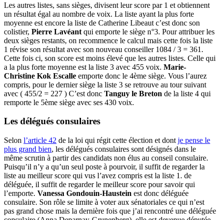
Les autres listes, sans sièges, divisent leur score par 1 et obtiennent
un résultat égal au nombre de voix. La liste ayant la plus forte
moyenne est encore la liste de Catherine Libeaut c’est donc son
colistier,
Pierre Lavéant
qui emporte le siège n°3. Pour attribuer les
deux sièges restants, on recommence le calcul mais cette fois la liste
1 révise son résultat avec son nouveau conseiller 1084 / 3 = 361.
Cette fois ci, son score est moins élevé que les autres listes. Celle qui
a la plus forte moyenne est la liste 3 avec 455 voix.
Marie-
Christine Kok Escalle
emporte donc le 4ème siège. Vous l’aurez
compris, pour le dernier siège la liste 3 se retrouve au tour suivant
avec ( 455/2 = 227 ) C’est donc
Tanguy le Breton
de la liste 4 qui
remporte le 5ème siège avec ses 430 voix.
Les délégués consulaires
Selon
l’article 42
de la loi qui régit cette élection et dont
je pense le
plus grand bien
, les délégués consulaires sont désignés dans le
même scrutin à partir des candidats non élus au conseil consulaire.
Puisqu’il n’y a qu’un seul poste à pourvoir, il suffit de regarder la
liste au meilleur score qui vus l’avez compris est la liste 1. de
déléguée, il suffit de regarder le meilleur score pour savoir qui
l’emporte.
Vanessa Gondouin-Haustein
est donc déléguée
consulaire. Son rôle se limite à voter aux sénatoriales ce qui n’est
pas grand chose mais la dernière fois que j’ai rencontré une déléguée
consulaire (Anna Deparnay-Grunenberg), elle est devenue députée