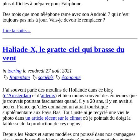
plus difficiles à préparer pour Fairphone.
Des mois que mon téléphone rame avec son Android 7 qui n’est
toujours pas mis à jour. Vais-je devoir le remplacer ?
Lire la suite…
Haliade-X, le gratte-ciel qui brasse du
vent
in
toering
le vendredi 27 août 2021
🏷
Rotterdam
🏷
sociétés
🏷
économie
J’ai souvent parlé des moulins de Hollande dans ce blog
(
d’Amsterdam
et d’
ailleurs
) et bien moins souvent des éoliennes que
je trouvais pourtant fascinantes quand, il y a 20 ans, il y en avait si
peu en France qu’elles donnaient un attrait touristique
supplémentaire aux Pays-Bas. Tout-juste ai-je recyclé une vieille
photo dans
un article récent sur le climat
où je pointait du doigt la
faiblesse de la production de ces engins.
Depuis les
Vestas
et autres modèles ont poussé dans nos campagnes
et ces grands moulins blancs élancés n’impressionnent plus guère,