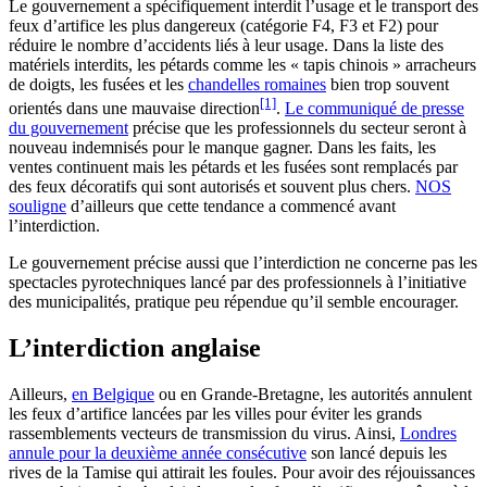
Le gouvernement a spécifiquement interdit l’usage et le transport des
feux d’artifice les plus dangereux (catégorie F4, F3 et F2) pour
réduire le nombre d’accidents liés à leur usage. Dans la liste des
matériels interdits, les pétards comme les « tapis chinois » arracheurs
de doigts, les fusées et les
chandelles romaines
bien trop souvent
[1]
orientés dans une mauvaise direction
.
Le communiqué de presse
du gouvernement
précise que les professionnels du secteur seront à
nouveau indemnisés pour le manque gagner. Dans les faits, les
ventes continuent mais les pétards et les fusées sont remplacés par
des feux décoratifs qui sont autorisés et souvent plus chers.
NOS
souligne
d’ailleurs que cette tendance a commencé avant
l’interdiction.
Le gouvernement précise aussi que l’interdiction ne concerne pas les
spectacles pyrotechniques lancé par des professionnels à l’initiative
des municipalités, pratique peu répendue qu’il semble encourager.
L’interdiction anglaise
Ailleurs,
en Belgique
ou en Grande-Bretagne, les autorités annulent
les feux d’artifice lancées par les villes pour éviter les grands
rassemblements vecteurs de transmission du virus. Ainsi,
Londres
annule pour la deuxième année consécutive
son lancé depuis les
rives de la Tamise qui attirait les foules. Pour avoir des réjouissances