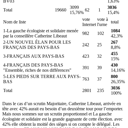
BV03
1,63%
3099
3036
Total
19660
62
1
15,76%
15,4%
vote
vote à
Nom de liste
total
Internet
l'urne
1-La gauche écologiste et solidaire menée
1084
982
102
par la conseillère Catherine Libeaut
42,3%
2-UN NOUVEL ÉLAN POUR LES
267
242
25
FRANÇAIS DES PAYS-BAS
8,8%
455
3-FRANÇAIS AUX PAYS-BAS
423
32
15%
4-FRANÇAIS DES PAYS-BAS
430
391
39
"Ensemble, riches de nos différences"
14,16%
5-LES PIEDS SUR TERRE AUX PAYS-
800
763
37
BAS
26,35%
3036
Total
2801
235
100%
Dans le cas d’un scrutin Majoritaire, Catherine Libeaut, arrivée en
tête avec 42% aurait eu besoin d’un deuxième tour pour l’emporter.
Mais nous sommes sur un scrutin proportionnel et La gauche
écologiste et solidaire est la grande gagnante de cette élection. avec
42% elle obtient la moitié des sièges si on compte le délégué. Les