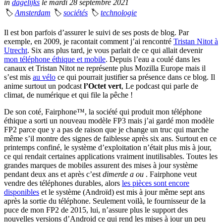
in
dagelijks
le mardi 28 septembre 2021
🏷
Amsterdam
🏷
sociétés
🏷
technologie
Il est bon parfois d’assurer le suivi de ses posts de blog. Par
exemple, en 2009, je racontait comment j’ai rencontré
Tristan Nitot à
Utrecht
. Six ans plus tard, je vous parlait de ce qui allait devenir
mon téléphone éthique et mobile
. Depuis l’eau a coulé dans les
canaux et Tristan Nitot ne représente plus Mozilla Europe mais il
s’est mis
au vélo
ce qui pourrait justifier sa présence dans ce blog. Il
anime surtout un podcast
l’Octet vert
, Le podcast qui parle de
climat, de numérique et qui file la pêche !
De son coté, Fairphone™, la société qui produit mon téléphone
éthique a sorti un nouveau modèle FP3 mais j’ai gardé mon modèle
FP2 parce que y a pas de raison que je change un truc qui marche
même s’il montre des signes de faiblesse après six ans. Surtout en ce
printemps confiné, le système d’exploitation n’était plus mis à jour,
ce qui rendait certaines applications vraiment inutilisables. Toutes les
grandes marques de mobiles assurent des mises à jour système
pendant deux ans et après c’est
dimerde a ou
. Fairphone veut
vendre des téléphones durables, alors
les pièces sont encore
disponibles
et le système (Androïd) est mis à jour même sept ans
après la sortie du téléphone. Seulement voilà, le fournisseur de la
puce de mon FP2 de 2015, lui, n’assure plus le support des
nouvelles versions d’Android ce qui rend les mises à jour un peu