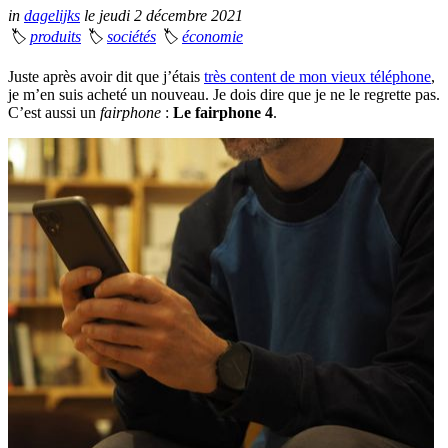
in
dagelijks
le jeudi 2 décembre 2021
🏷
produits
🏷
sociétés
🏷
économie
Juste après avoir dit que j’étais
très content de mon vieux téléphone
,
je m’en suis acheté un nouveau. Je dois dire que je ne le regrette pas.
C’est aussi un
fairphone
:
Le fairphone 4
.