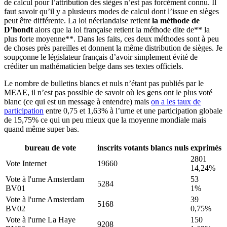
de calcul pour l’attribution des sièges n’est pas forcément connu. Il
faut savoir qu’il y a plusieurs modes de calcul dont l’issue en sièges
peut être différente. La loi néerlandaise retient
la méthode de
D’hondt
alors que la loi française retient la méthode dite de** la
plus forte moyenne**. Dans les faits, ces deux méthodes sont à peu
de choses près pareilles et donnent la même distribution de sièges. Je
soupçonne le législateur français d’avoir simplement évité de
créditer un mathématicien belge dans ses textes officiels.
Le nombre de bulletins blancs et nuls n’étant pas publiés par le
MEAE, il n’est pas possible de savoir où les gens ont le plus voté
blanc (ce qui est un message à entendre) mais
on a les taux de
participation
entre 0,75 et 1,63% à l’urne et une participation globale
de 15,75% ce qui un peu mieux que la moyenne mondiale mais
quand même super bas.
bureau de vote
inscrits
votants
blancs
nuls
exprimés
2801
Vote Internet
19660
14,24%
Vote à l'urne Amsterdam
53
5284
BV01
1%
Vote à l'urne Amsterdam
39
5168
BV02
0,75%
Vote à l'urne La Haye
150
9208