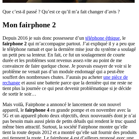
Que c’est-il passé ? Qu’est ce qu’il m’a fait changer d’avis ?
Mon fairphone 2
Depuis 2016 je suis donc possesseur d’un
téléphone éthique
, le
fairphone 2
qui m’accompagne partout. J’ai expliqué il y a peu que
le téléphone ramait et que la dernière mise jour du système a soulagé
un petit peu sa lenteur. En fait, ce fut un soulagement de courte
durée et les problèmes sont revenus assez-vite au point de me
convaincre de faire quelque chose. Je pouvais essayer de voir si le
problème ne venait pas d’un module endomagé qui a peut-être
souffert des nombreuses chutes. J’aurais pu acheter
une pièce de
rechange
et aussi une batterie parce que la dernière qui me reste ne
tient plus la journée ce qui peut devenir problématique si je décide
de sortir le soir…
Mais voilà, Fairphone a annoncé le lancement de son nouvel
appareil, le
fairphone 4
en grande pompe et en novembre avec la
5G et un appareil photo deux objectifs, deux nouveautés dont je n’ai
pas besoin mais aussi plein de petits détails qui rendent le truc quand
même bien attractif. Surtout, la société Fairphone montre qu’elle
tient la route depuis 2012 et a montré qu’elle sait fournir des produits
qui tiennent la route. Le fairphone 4 est d’ailleurs proposé avec une