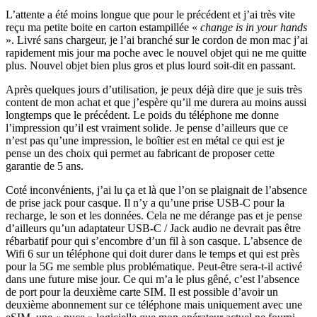
L’attente a été moins longue que pour le précédent et j’ai très vite
reçu ma petite boite en carton estampillée «
change is in your hands
». Livré sans chargeur, je l’ai branché sur le cordon de mon mac j’ai
rapidement mis jour ma poche avec le nouvel objet qui ne me quitte
plus. Nouvel objet bien plus gros et plus lourd soit-dit en passant.
Après quelques jours d’utilisation, je peux déjà dire que je suis très
content de mon achat et que j’espère qu’il me durera au moins aussi
longtemps que le précédent. Le poids du téléphone me donne
l’impression qu’il est vraiment solide. Je pense d’ailleurs que ce
n’est pas qu’une impression, le boîtier est en métal ce qui est je
pense un des choix qui permet au fabricant de proposer cette
garantie de 5 ans.
Coté inconvénients, j’ai lu ça et là que l’on se plaignait de l’absence
de prise jack pour casque. Il n’y a qu’une prise USB-C pour la
recharge, le son et les données. Cela ne me dérange pas et je pense
d’ailleurs qu’un adaptateur USB-C / Jack audio ne devrait pas être
rébarbatif pour qui s’encombre d’un fil à son casque. L’absence de
Wifi 6 sur un téléphone qui doit durer dans le temps et qui est près
pour la 5G me semble plus problématique. Peut-être sera-t-il activé
dans une future mise jour. Ce qui m’a le plus gêné, c’est l’absence
de port pour la deuxième carte SIM. Il est possible d’avoir un
deuxième abonnement sur ce téléphone mais uniquement avec une