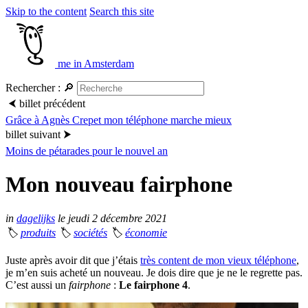
Skip to the content
Search this site
me in Amsterdam
Rechercher :
🔎
⮜
billet précédent
Grâce à Agnès Crepet mon téléphone marche mieux
billet suivant
⮞
Moins de pétarades pour le nouvel an
Mon nouveau fairphone
in
dagelijks
le jeudi 2 décembre 2021
🏷
produits
🏷
sociétés
🏷
économie
Juste après avoir dit que j’étais
très content de mon vieux téléphone
,
je m’en suis acheté un nouveau. Je dois dire que je ne le regrette pas.
C’est aussi un
fairphone
:
Le fairphone 4
.