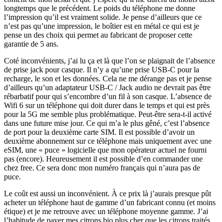
longtemps que le précédent. Le poids du téléphone me donne
l’impression qu’il est vraiment solide. Je pense d’ailleurs que ce
n’est pas qu’une impression, le boîtier est en métal ce qui est je
pense un des choix qui permet au fabricant de proposer cette
garantie de 5 ans.
Coté inconvénients, j’ai lu ça et là que l’on se plaignait de l’absence
de prise jack pour casque. Il n’y a qu’une prise USB-C pour la
recharge, le son et les données. Cela ne me dérange pas et je pense
d’ailleurs qu’un adaptateur USB-C / Jack audio ne devrait pas être
rébarbatif pour qui s’encombre d’un fil à son casque. L’absence de
Wifi 6 sur un téléphone qui doit durer dans le temps et qui est près
pour la 5G me semble plus problématique. Peut-être sera-t-il activé
dans une future mise jour. Ce qui m’a le plus gêné, c’est l’absence
de port pour la deuxième carte SIM. Il est possible d’avoir un
deuxième abonnement sur ce téléphone mais uniquement avec une
eSIM, une « puce » logicielle que mon opérateur actuel ne fourni
pas (encore). Heureusement il est possible d’en commander une
chez free. Ce sera donc mon numéro français qui n’aura pas de
puce.
Le coût est aussi un inconvénient. À ce prix là j’aurais presque pût
acheter un téléphone haut de gamme d’un fabricant connu (et moins
étique) et je me retrouve avec un téléphone moyenne gamme. J’ai
l’habitude de payer mes citrons bio plus cher que les citrons traités