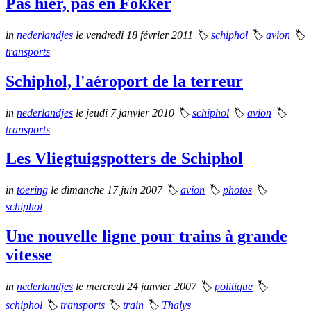
Pas hier, pas en Fokker
in
nederlandjes
le vendredi 18 février 2011
🏷
schiphol
🏷
avion
🏷
transports
Schiphol, l'aéroport de la terreur
in
nederlandjes
le jeudi 7 janvier 2010
🏷
schiphol
🏷
avion
🏷
transports
Les Vliegtuigspotters de Schiphol
in
toering
le dimanche 17 juin 2007
🏷
avion
🏷
photos
🏷
schiphol
Une nouvelle ligne pour trains à grande
vitesse
in
nederlandjes
le mercredi 24 janvier 2007
🏷
politique
🏷
schiphol
🏷
transports
🏷
train
🏷
Thalys