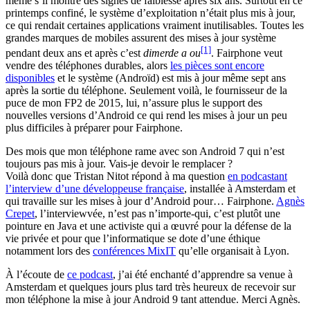
même s’il montre des signes de faiblesse après six ans. Surtout en ce
printemps confiné, le système d’exploitation n’était plus mis à jour,
ce qui rendait certaines applications vraiment inutilisables. Toutes les
grandes marques de mobiles assurent des mises à jour système
[1]
pendant deux ans et après c’est
dimerde a ou
. Fairphone veut
vendre des téléphones durables, alors
les pièces sont encore
disponibles
et le système (Androïd) est mis à jour même sept ans
après la sortie du téléphone. Seulement voilà, le fournisseur de la
puce de mon FP2 de 2015, lui, n’assure plus le support des
nouvelles versions d’Android ce qui rend les mises à jour un peu
plus difficiles à préparer pour Fairphone.
Des mois que mon téléphone rame avec son Android 7 qui n’est
toujours pas mis à jour. Vais-je devoir le remplacer ?
Voilà donc que Tristan Nitot répond à ma question
en podcastant
l’interview d’une développeuse française
, installée à Amsterdam et
qui travaille sur les mises à jour d’Android pour… Fairphone.
Agnès
Crepet
, l’interviewvée, n’est pas n’importe-qui, c’est plutôt une
pointure en Java et une activiste qui a œuvré pour la défense de la
vie privée et pour que l’informatique se dote d’une éthique
notamment lors des
conférences MixIT
qu’elle organisait à Lyon.
À l’écoute de
ce podcast
, j’ai été enchanté d’apprendre sa venue à
Amsterdam et quelques jours plus tard très heureux de recevoir sur
mon téléphone la mise à jour Android 9 tant attendue. Merci Agnès.