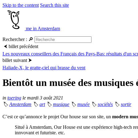
Skip to the content
Search this site
me in Amsterdam
Rechercher :
🔎
⮜
billet précédent
Les nouveaux conseillers des Français des Pays-Bas: résultats d'un sc
billet suivant
⮞
Haliade-X, le gratte-ciel qui brasse du vent
Bientôt un musée des musiques 
in
toering
le mardi 3 août 2021
🏷
Amsterdam
🏷
art
🏷
musique
🏷
musée
🏷
sociétés
🏷
sortir
C’est ce qu’annonce le projet Our house sur son site, un
modern muse
Situé à Amsterdam, Our House est une expérience high-tech re
innvovant et futuriste. etc.