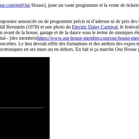
use.com/|en|Our
House], juste un vaste programme et la vente de tickets
emporaire annoncée ou de programme précis ni d’adresse ni de prix des b
Bill Bernstein (1978) et une photo du
Electric Daisy Carnival
, le festiv
en avant de la house, garage et de la dance sous le terme de musiques él
ital-- [des membres|
https://www.our-house-member.com/our-house-mem
concrètes. Le lieu devrait offrir des formations et des ateliers des expos 
électroniques en ses murs ou en dehors. En fait si ça marche Our House