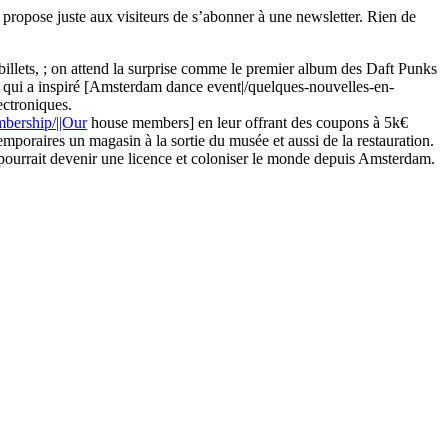
 propose juste aux visiteurs de s’abonner à une newsletter. Rien de
illets, ; on attend la surprise comme le premier album des Daft Punks
al qui a inspiré [Amsterdam dance event|/quelques-nouvelles-en-
ectroniques.
bership/||Our
house members] en leur offrant des coupons à 5k€
temporaires un magasin à la sortie du musée et aussi de la restauration.
 pourrait devenir une licence et coloniser le monde depuis Amsterdam.