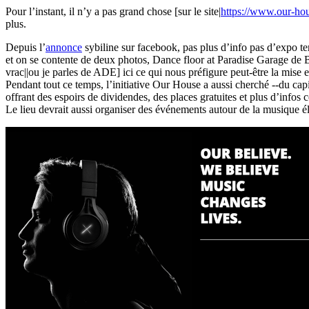
Pour l’instant, il n’y a pas grand chose [sur le site|
https://www.our-ho
plus.
Depuis l’
annonce
sybiline sur facebook, pas plus d’info pas d’expo t
et on se contente de deux photos, Dance floor at Paradise Garage de 
vrac||ou je parles de ADE] ici ce qui nous préfigure peut-être la mise 
Pendant tout ce temps, l’initiative Our House a aussi cherché --du cap
offrant des espoirs de dividendes, des places gratuites et plus d’infos 
Le lieu devrait aussi organiser des événements autour de la musique 