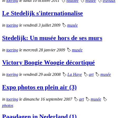
in
toering
le lundi 10 octobre 2011
🏷
histoire
🏷
musée
🏷
travaux
Le Stedelijk s'internationalise
in
toering
le vendredi 3 juillet 2009
🏷
musée
Stedelijk: Un musée hors de ses murs
in
toering
le mercredi 28 janvier 2009
🏷
musée
Victory Boogie Woogie décortiqué
in
toering
le vendredi 29 août 2008
🏷
La Haye
🏷
art
🏷
musée
Expo photos en plein air (3)
in
toering
le dimanche 16 septembre 2007
🏷
art
🏷
musée
🏷
photos
Paasdagen in Nederland (1)