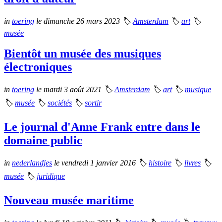
in
toering
le dimanche 26 mars 2023
🏷
Amsterdam
🏷
art
🏷
musée
Bientôt un musée des musiques
électroniques
in
toering
le mardi 3 août 2021
🏷
Amsterdam
🏷
art
🏷
musique
🏷
musée
🏷
sociétés
🏷
sortir
Le journal d'Anne Frank entre dans le
domaine public
in
nederlandjes
le vendredi 1 janvier 2016
🏷
histoire
🏷
livres
🏷
musée
🏷
juridique
Nouveau musée maritime