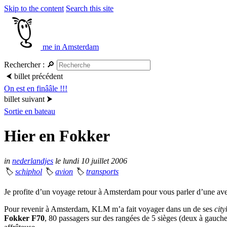
Skip to the content
Search this site
me in Amsterdam
Rechercher :
🔎
⮜
billet précédent
On est en finââle !!!
billet suivant
⮞
Sortie en bateau
Hier en Fokker
in
nederlandjes
le lundi 10 juillet 2006
🏷
schiphol
🏷
avion
🏷
transports
Je profite d’un voyage retour à Amsterdam pour vous parler d’une aven
Pour revenir à Amsterdam, KLM m’a fait voyager dans un de ses
cit
Fokker F70
, 80 passagers sur des rangées de 5 sièges (deux à gauche 