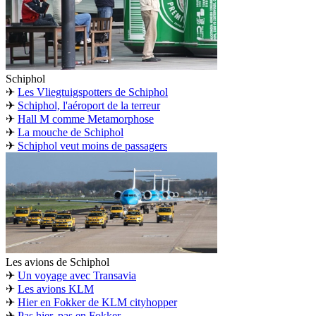
Schiphol
✈
Les Vliegtuigspotters de Schiphol
✈
Schiphol, l'aéroport de la terreur
✈
Hall M comme Metamorphose
✈
La mouche de Schiphol
✈
Schiphol veut moins de passagers
Les avions de Schiphol
✈
Un voyage avec Transavia
✈
Les avions KLM
✈
Hier en Fokker de KLM cityhopper
✈
Pas hier, pas en Fokker