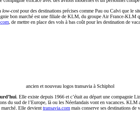
 compagnie efficace avec des avions modernes et un personnel compét
en
low-cost
pour des destinations précises comme Pau ou Calvi que le site
agnie bon marché est une filiale de KLM, du groupe Air France-KLM qui
a.com
, de mettre en place des vols à bas coût pour les destination de va
ancien et nouveau logos transavia à Schiphol
ourd’hui
. Elle existe depuis 1966 et c’était au départ une compagnie Li
ions du sud de l’Europe, là ou les Néerlandais vont en vacances. KLM 
 marché. Elle devient
transavia.com
mais conserve ses destinations de