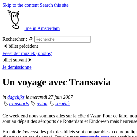
Skip to the content
Search this site
me in Amsterdam
Rechercher :
🔎
⮜
billet précédent
Feest der muziek (photos)
billet suivant
⮞
Je demissionne
Un voyage avec Transavia
in
dagelijks
le mercredi 27 juin 2007
🏷
transports
🏷
avion
🏷
sociétés
Ce week end nous sommes allés sur la côte d’Azur. Pour ce faire, nous a
sont au départ des aéroports de Rotterdam et Eindowen mais heureusem
En fait de
low cost
, les prix des billets sont comparables à ceux prati