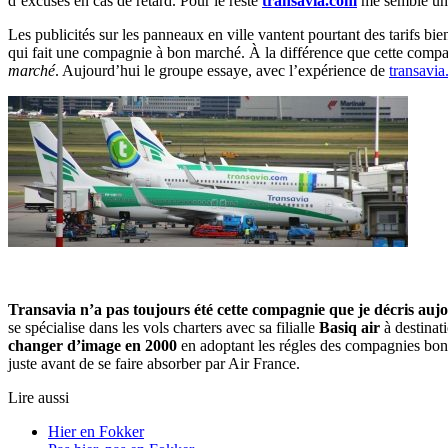
d’excuses en cas de retard. Pour le reste
transavia.com
me semble une
Les publicités sur les panneaux en ville vantent pourtant des tarifs bi
qui fait une compagnie à bon marché. À la différence que cette comp
marché
. Aujourd’hui le groupe essaye, avec l’expérience de
transavi
Transavia n’a pas toujours été cette compagnie que je décris auj
se spécialise dans les vols charters avec sa filialle
Basiq air
à destinat
changer d’image en 2000
en adoptant les régles des compagnies bon
juste avant de se faire absorber par Air France.
Lire aussi
Hier en Fokker