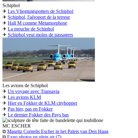
Schiphol
✈
Les Vliegtuigspotters de Schiphol
✈
Schiphol, l'aéroport de la terreur
✈
Hall M comme Metamorphose
✈
La mouche de Schiphol
✈
Schiphol veut moins de passagers
Les avions de Schiphol
✈
Un voyage avec Transavia
✈
Les avions KLM
✈
Hier en Fokker de KLM cityhopper
✈
Pas hier, pas en Fokker
✈
Le dernier Fokker des Pays bas
MC ESCHER
⧉
Mauritz Cornelis Escher in het Paleis van Den Haag
⧉
Expo photos en plein air (7)