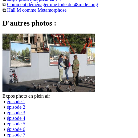
⧉
Comment déménager une toile de 48m de long
⧉
Hall M comme Metamorphose
D'autres photos :
Expos photo en plein air
◑
épisode 1
◑
épisode 2
◑
épisode 3
◑
épisode 4
◑
épisode 5
◑
épisode 6
◑
épisode 7