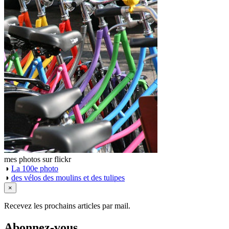
mes photos sur flickr
◑
La 100e photo
◑
des vélos des moulins et des tulipes
×
Recevez les prochains articles par mail.
Abonnez-vous