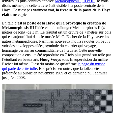
œuvres les plus connues appelée
Metamorphosis I, II et III
. Je vous
disais même que cette œuvre était visible à la poste centrale de la
Haye. Ce n’est pas vraiment vrai,
la fresque de la poste de la Haye
était une copie
.
En fait,
c’est la poste de la Haye qui a provoqué la création de
Metamorphosis III
l’idée était de rallonger Metamorphosis II (4
mètres de long) de 3 m. Le résultat est un œuvre de 7 mètres sur bois
qui est aujourd’hui dans le musée M. C. Escher de la Haye avec les
autres métamorphoses. Parmi les nouveaux motifs rajoutés on peut y
voir des enveloppes ailées, symbole du courrier qui voyage,
hommage certain au commanditaire de l’œuvre. Cette nouvelle
composition a ensuite été reproduite en 7 fois plus grand sur toile par
l’étudiant en beaux arts
Huug Vooys
sous la supervision du maître
Escher lui même. C’est du moins ce qu’affirme
la page du musée
qui parle de cette toile
. Elle précise en outre, que la toile a été
présentée au public en novembre 1969 et ce dernier a pu l’admirer
jusqu’en 2008.