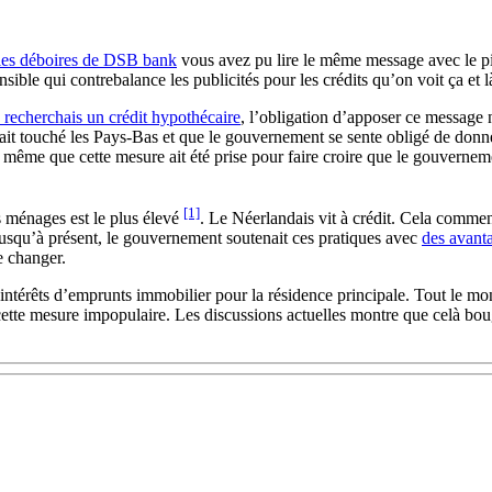
les déboires de DSB bank
vous avez pu lire le même message avec le 
le qui contrebalance les publicités pour les crédits qu’on voit ça et l
e recherchais un crédit hypothécaire
, l’obligation d’apposer ce message
 ait touché les Pays-Bas et que le gouvernement se sente obligé de donn
 même que cette mesure ait été prise pour faire croire que le gouvernem
[1]
 ménages est le plus élevé
. Le Néerlandais vit à crédit. Cela commen
usqu’à présent, le gouvernement soutenait ces pratiques avec
des avant
e changer.
s intérêts d’emprunts immobilier pour la résidence principale. Tout le m
ette mesure impopulaire. Les discussions actuelles montre que celà 