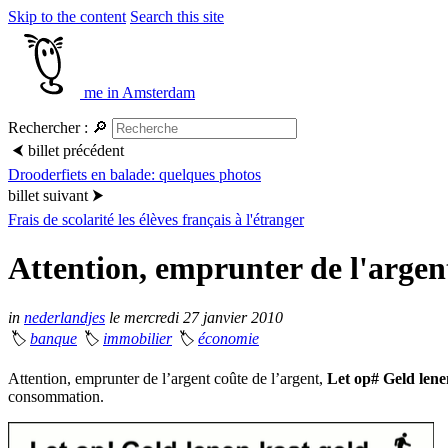
Skip to the content
Search this site
me in Amsterdam
Rechercher :
🔎
⮜
billet précédent
Drooderfiets en balade: quelques photos
billet suivant
⮞
Frais de scolarité les élèves français à l'étranger
Attention, emprunter de l'argent
in
nederlandjes
le mercredi 27 janvier 2010
🏷
banque
🏷
immobilier
🏷
économie
Attention, emprunter de l’argent coûte de l’argent,
Let op# Geld lene
consommation.