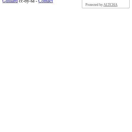
Guillard
cc-by-sa -
Contact
Protected by
ALTCHA