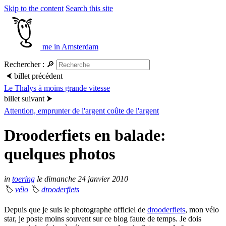
Skip to the content
Search this site
me in Amsterdam
Rechercher :
🔎
⮜
billet précédent
Le Thalys à moins grande vitesse
billet suivant
⮞
Attention, emprunter de l'argent coûte de l'argent
Drooderfiets en balade:
quelques photos
in
toering
le dimanche 24 janvier 2010
🏷
vélo
🏷
drooderfiets
Depuis que je suis le photographe officiel de
drooderfiets
, mon vélo
star, je poste moins souvent sur ce blog faute de temps. Je dois