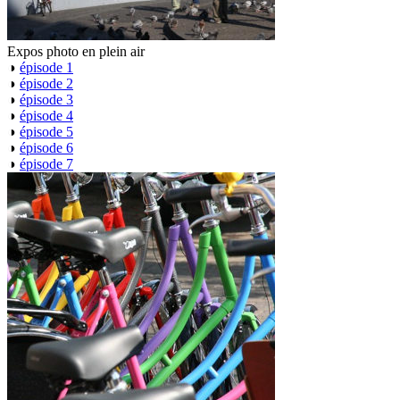
Expos photo en plein air
◑
épisode 1
◑
épisode 2
◑
épisode 3
◑
épisode 4
◑
épisode 5
◑
épisode 6
◑
épisode 7