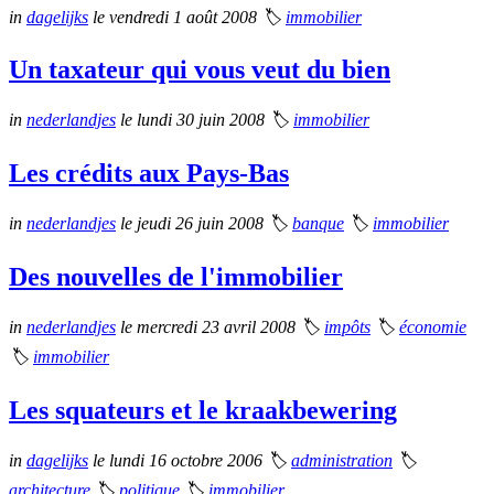
in
dagelijks
le vendredi 1 août 2008
🏷
immobilier
Un taxateur qui vous veut du bien
in
nederlandjes
le lundi 30 juin 2008
🏷
immobilier
Les crédits aux Pays-Bas
in
nederlandjes
le jeudi 26 juin 2008
🏷
banque
🏷
immobilier
Des nouvelles de l'immobilier
in
nederlandjes
le mercredi 23 avril 2008
🏷
impôts
🏷
économie
🏷
immobilier
Les squateurs et le kraakbewering
in
dagelijks
le lundi 16 octobre 2006
🏷
administration
🏷
architecture
🏷
politique
🏷
immobilier