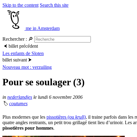
Skip to the content
Search this site
me in Amsterdam
Rechercher :
🔎
⮜
billet précédent
Les enfants de Sloten
billet suivant
⮞
Nouveau mot : verzuiling
Pour se soulager (3)
in
nederlandjes
le lundi 6 novembre 2006
🏷
coutumes
Plus modernes que les
pissotières (ou
krull)
, il traine parfois dans les
quatre angles rentrants, un petit trou grillagé tient lieu d’urinoir. Les
pissotières pour hommes
.