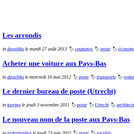
Les arrondis
in
dagelijks
le mardi 27 août 2013
🏷
coutumes
🏷
poste
🏷
économ
Acheter une voiture aux Pays-Bas
in
dagelijks
le mercredi 16 mai 2012
🏷
poste
🏷
transports
🏷
voitu
Le dernier bureau de poste (Utrecht)
in
toering
le jeudi 3 novembre 2011
🏷
poste
🏷
Utrecht
🏷
architect
Le nouveau nom de la poste aux Pays-Bas
in
nederlandjes
le jeudi 23 juin 2011
🏷
poste
🏷
sociétés