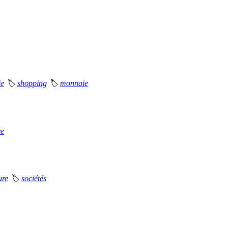
ie
🏷
shopping
🏷
monnaie
re
ure
🏷
sociétés