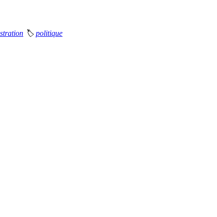
stration
🏷
politique