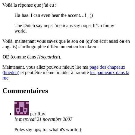
Voilà la réponse que j’ai eu :
Ha-haa. I can even hear the accent…! ; ))
The Dutch say oeps. 'mericans say oops. It’s a funny
world.
Voilà, maintenant vous savez que le son
ou
(qu’on écrit aussi
oo
en
anglais) s’orthographie différemment en kreukreu :
OE
(comme dans
Hoegarden
).
Maintenant, vous allez pouvoir mieux lire ma
page des chapeaux
(hoeden)
et peut-être même m’aider à traduire
les panneaux dans la
rue
.
Commentaires
par Ray
le mercredi 21 novembre 2007
Poles say ups, for what it's worth :)