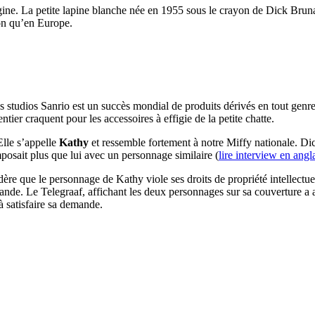
ine. La petite lapine blanche née en 1955 sous le crayon de Dick Bruna
pon qu’en Europe.
des studios Sanrio est un succès mondial de produits dérivés en tout gen
ier craquent pour les accessoires à effigie de la petite chatte.
Elle s’appelle
Kathy
et ressemble fortement à notre Miffy nationale. Dick
imposait plus que lui avec un personnage similaire (
lire interview en angl
idère que le personnage de Kathy viole ses droits de propriété intellectuel
mande. Le Telegraaf, affichant les deux personnages sur sa couverture 
à satisfaire sa demande.