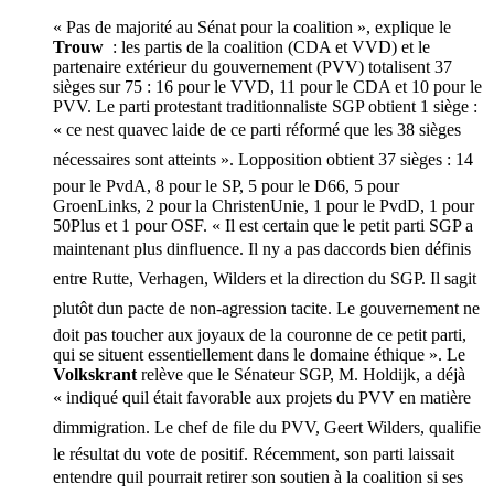
« Pas de majorité au Sénat pour la coalition », explique le
Trouw
: les partis de la coalition (CDA et VVD) et le
partenaire extérieur du gouvernement (PVV) totalisent 37
sièges sur 75 : 16 pour le VVD, 11 pour le CDA et 10 pour le
PVV. Le parti protestant traditionnaliste SGP obtient 1 siège :
« ce nest quavec laide de ce parti réformé que les 38 sièges
nécessaires sont atteints ». Lopposition obtient 37 sièges : 14
pour le PvdA, 8 pour le SP, 5 pour le D66, 5 pour
GroenLinks, 2 pour la ChristenUnie, 1 pour le PvdD, 1 pour
50Plus et 1 pour OSF. « Il est certain que le petit parti SGP a
maintenant plus dinfluence. Il ny a pas daccords bien définis
entre Rutte, Verhagen, Wilders et la direction du SGP. Il sagit
plutôt dun pacte de non-agression tacite. Le gouvernement ne
doit pas toucher aux joyaux de la couronne de ce petit parti,
qui se situent essentiellement dans le domaine éthique ». Le
Volkskrant
relève que le Sénateur SGP, M. Holdijk, a déjà
« indiqué quil était favorable aux projets du PVV en matière
dimmigration. Le chef de file du PVV, Geert Wilders, qualifie
le résultat du vote de positif. Récemment, son parti laissait
entendre quil pourrait retirer son soutien à la coalition si ses