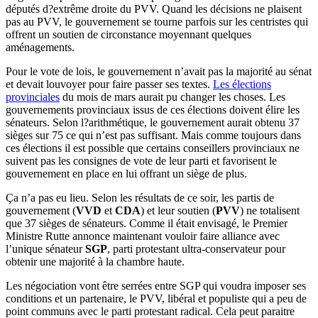
députés d?extrême droite du PVV. Quand les décisions ne plaisent
pas au PVV, le gouvernement se tourne parfois sur les centristes qui
offrent un soutien de circonstance moyennant quelques
aménagements.
Pour le vote de lois, le gouvernement n’avait pas la majorité au sénat
et devait louvoyer pour faire passer ses textes.
Les élections
provinciales
du mois de mars aurait pu changer les choses. Les
gouvernements provinciaux issus de ces élections doivent élire les
sénateurs. Selon l?arithmétique, le gouvernement aurait obtenu 37
sièges sur 75 ce qui n’est pas suffisant. Mais comme toujours dans
ces élections il est possible que certains conseillers provinciaux ne
suivent pas les consignes de vote de leur parti et favorisent le
gouvernement en place en lui offrant un siège de plus.
Ça n’a pas eu lieu. Selon les résultats de ce soir, les partis de
gouvernement (
VVD
et
CDA
) et leur soutien (
PVV
) ne totalisent
que 37 sièges de sénateurs. Comme il était envisagé, le Premier
Ministre Rutte annonce maintenant vouloir faire alliance avec
l’unique sénateur
SGP
, parti protestant ultra-conservateur pour
obtenir une majorité à la chambre haute.
Les négociation vont être serrées entre SGP qui voudra imposer ses
conditions et un partenaire, le PVV, libéral et populiste qui a peu de
point communs avec le parti protestant radical. Cela peut paraitre