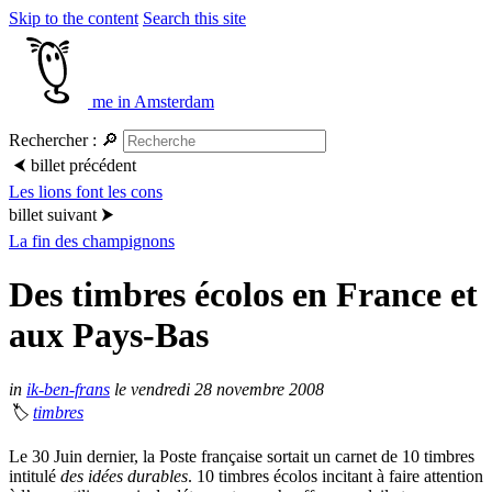
Skip to the content
Search this site
me in Amsterdam
Rechercher :
🔎
⮜
billet précédent
Les lions font les cons
billet suivant
⮞
La fin des champignons
Des timbres écolos en France et
aux Pays-Bas
in
ik-ben-frans
le vendredi 28 novembre 2008
🏷
timbres
Le 30 Juin dernier, la Poste française sortait un carnet de 10 timbres
intitulé
des idées durables
. 10 timbres écolos incitant à faire attention