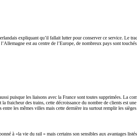
néerlandais expliquant qu’il fallait lutter pour conserver ce service. Le
l’Allemagne est au centre de l’Europe, de nombreux pays sont touchés,
ssi puisque les liaisons avec la France sont toutes supprimées. La co
et la fraicheur des trains, cette décroissance du nombre de clients est u
s entre les mêmes villes mais cette dernière ira surtout remplir les siège
abonné à «la vie du rail » mais certains son sensibles aux avantages listé