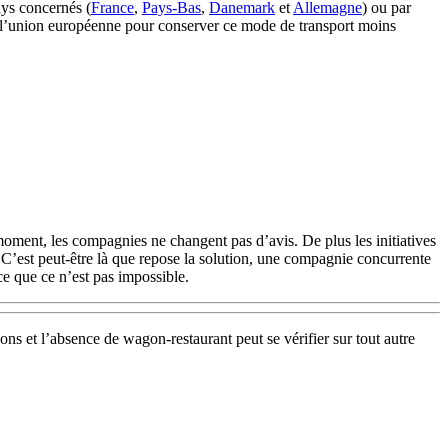
pays concernés (
France
,
Pays-Bas
,
Danemark
et
Allemagne
) ou par
 l’union européenne pour conserver ce mode de transport moins
 moment, les compagnies ne changent pas d’avis. De plus les initiatives
. C’est peut-être là que repose la solution, une compagnie concurrente
e que ce n’est pas impossible.
ons et l’absence de wagon-restaurant peut se vérifier sur tout autre