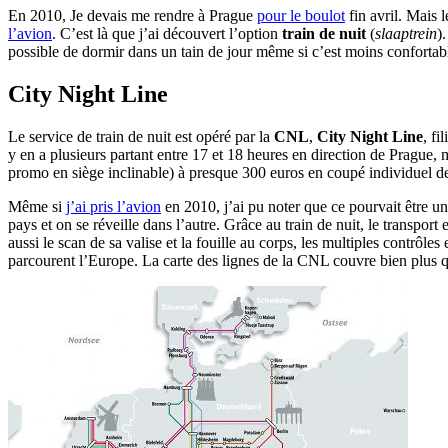
En 2010, Je devais me rendre à Prague
pour le boulot
fin avril. Mais 
l’avion
. C’est là que j’ai découvert l’option
train de nuit
(
slaaptrein
)
possible de dormir dans un tain de jour même si c’est moins confort
City Night Line
Le service de train de nuit est opéré par la
CNL
,
City Night Line
, fi
y en a plusieurs partant entre 17 et 18 heures en direction de Prague, 
promo en siège inclinable) à presque 300 euros en coupé individuel de
Même si
j’ai pris l’avion
en 2010, j’ai pu noter que ce pourvait être u
pays et on se réveille dans l’autre. Grâce au train de nuit, le transpor
aussi le scan de sa valise et la fouille au corps, les multiples contrôl
parcourent l’Europe. La carte des lignes de la CNL couvre bien plus 