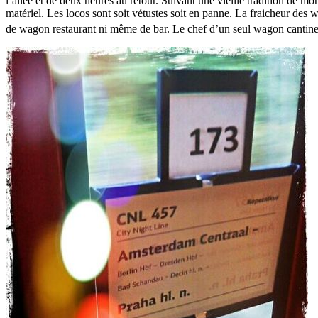
l’allée et de deux heures au retour. Suivant une vieille tradition de mo
matériel. Les locos sont soit vétustes soit en panne. La fraicheur des w
de wagon restaurant ni même de bar. Le chef d’un seul wagon cantine 