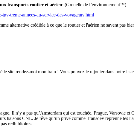
ux transports routier et aérien
: (Grenelle de l’environnement™)
e-tgv-trente-annees-au-service-des-voyageurs.html
 alternative crédible à ce que le routier et l'aérien ne savent pas bien f
ncé le site rendez-moi mon train ! Vous pouvez le rajouter dans notre list
lemagne. Il n’y a pas qu’Amsterdam qui est touchée, Prague, Varsovie et
eurs liaisons CNL. Je rêve qu’un privé comme Transdev reprenne les liai
pas redhibitoires.