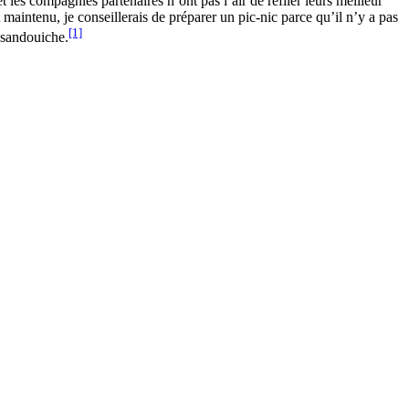
t les compagnies partenaires n’ont pas l’air de refiler leurs meilleur
t maintenu, je conseillerais de préparer un pic-nic parce qu’il n’y a pas
[1]
 sandouiche.