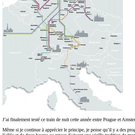
J’ai finalement testé ce train de nuit cette année entre Prague et Amst
Même si je continue à apprécier le principe, je pense qu’il y a des prog