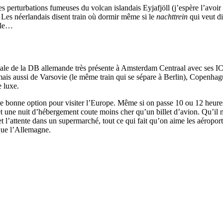
les perturbations fumeuses du volcan islandais Eyjafjöll (j’espère l’avoi
. Les néerlandais disent train où dormir même si le
nachttrein
qui veut di
able…
liale de la DB allemande très présente à Amsterdam Centraal avec ses ICE
mais aussi de Varsovie (le même train qui se sépare à Berlin), Copenhagu
 luxe.
ne bonne option pour visiter l’Europe. Même si on passe 10 ou 12 heure
t et une nuit d’hébergement coute moins cher qu’un billet d’avion. Qu’il 
es et l’attente dans un supermarché, tout ce qui fait qu’on aime les aéro
que l’Allemagne.