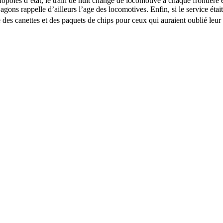
nopoles d’état, le train de nuit change de locomotive à chaque frontière e
agons rappelle d’ailleurs l’age des locomotives. Enfin, si le service étai
des canettes et des paquets de chips pour ceux qui auraient oublié leur