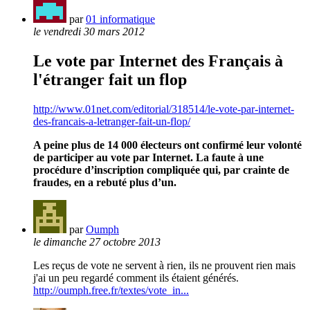
par
01 informatique
le vendredi 30 mars 2012
Le vote par Internet des Français à
l'étranger fait un flop
http://www.01net.com/editorial/318514/le-vote-par-internet-
des-francais-a-letranger-fait-un-flop/
A peine plus de 14 000 électeurs ont confirmé leur volonté
de participer au vote par Internet. La faute à une
procédure d’inscription compliquée qui, par crainte de
fraudes, en a rebuté plus d’un.
par
Oumph
le dimanche 27 octobre 2013
Les reçus de vote ne servent à rien, ils ne prouvent rien mais
j'ai un peu regardé comment ils étaient générés.
http://oumph.free.fr/textes/vote_in...