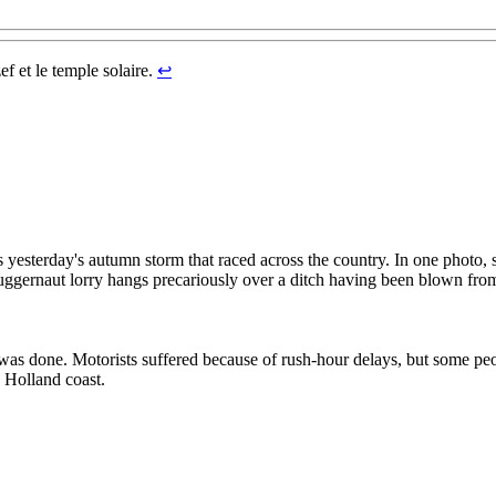
ef et le temple solaire.
↩︎
 yesterday's autumn storm that raced across the country. In one photo, s
juggernaut lorry hangs precariously over a ditch having been blown from
was done. Motorists suffered because of rush-hour delays, but some peo
 Holland coast.