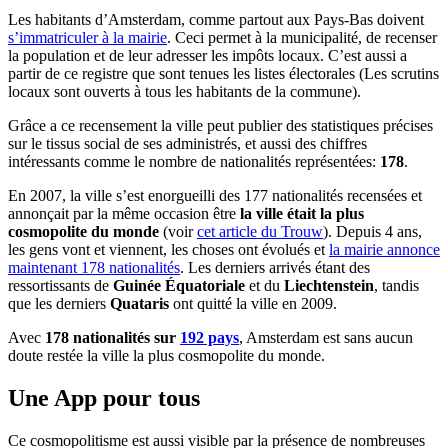
Les habitants d’Amsterdam, comme partout aux Pays-Bas doivent
s’immatriculer à la mairie
. Ceci permet à la municipalité, de recenser
la population et de leur adresser les impôts locaux. C’est aussi a
partir de ce registre que sont tenues les listes électorales (Les scrutins
locaux sont ouverts à tous les habitants de la commune).
Grâce a ce recensement la ville peut publier des statistiques précises
sur le tissus social de ses administrés, et aussi des chiffres
intéressants comme le nombre de nationalités représentées:
178
.
En 2007, la ville s’est enorgueilli des 177 nationalités recensées et
annonçait par la même occasion être
la ville était la plus
cosmopolite du monde
(voir
cet article du Trouw
). Depuis 4 ans,
les gens vont et viennent, les choses ont évolués et
la mairie annonce
maintenant 178 nationalités
. Les derniers arrivés étant des
ressortissants de
Guinée Équatoriale
et du
Liechtenstein
, tandis
que les derniers
Quataris
ont quitté la ville en 2009.
Avec
178 nationalités sur
192 pays
, Amsterdam est sans aucun
doute restée la ville la plus cosmopolite du monde.
Une App pour tous
Ce cosmopolitisme est aussi visible par la présence de nombreuses