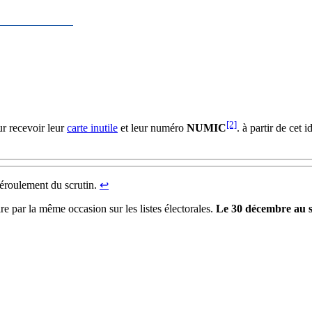
[2]
ur recevoir leur
carte inutile
et leur numéro
NUMIC
. à partir de cet 
déroulement du scrutin.
↩︎
ire par la même occasion sur les listes électorales.
Le 30 décembre au so