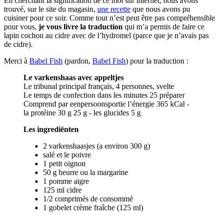
En cherchant la signification de ce mot sur internet, nous avons
trouvé, sur le site du magasin,
une recette
que nous avons pu
cuisiner pour ce soir. Comme tout n’est peut être pas compréhensible
pour vous,
je vous livre la traduction
qui m’a permis de faire ce
lapin cochon au cidre avec de l’hydromel (parce que je n’avais pas
de cidre).
Merci à
Babel Fish
(pardon,
Babel Fish
) pour la traduction :
Le varkenshaas avec appeltjes
Le tribunal principal français, 4 personnes, svelte
Le temps de confection dans les minutes 25 préparer
Comprend par eenpersoonsportie l’énergie 365 kCal -
la protéine 30 g 25 g - les glucides 5 g
Les ingrediënten
2 varkenshaasjes (a environ 300 g)
salé et le poivre
1 petit oignon
50 g beurre ou la margarine
1 pomme aigre
125 ml cidre
1/2 comprimés de consommé
1 gobelet crème fraîche (125 ml)