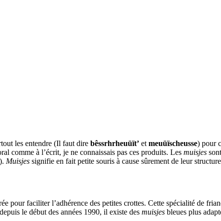
out les entendre (Il faut dire
bêssrhrheuüït’
et
meuüïscheusse
) pour 
ral comme à l’écrit, je ne connaissais pas ces produits. Les
muisjes
sont
).
Muisjes
signifie en fait petite souris à cause sûrement de leur structur
e pour faciliter l’adhérence des petites crottes. Cette spécialité de fri
depuis le début des années 1990, il existe des
muisjes
bleues plus adapt