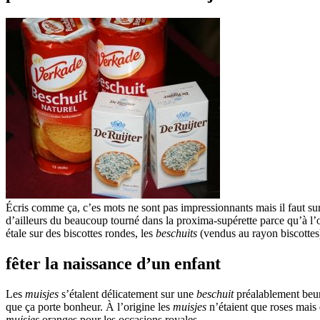
Écris comme ça, c’es mots ne sont pas impressionnants mais il faut surt
d’ailleurs du beaucoup tourné dans la proxima-supérette parce qu’à l’o
étale sur des biscottes rondes, les
beschuits
(vendus au rayon biscottes
fêter la naissance d’un enfant
Les
muisjes
s’étalent délicatement sur une
beschuit
préalablement beuré
que ça porte bonheur. À l’origine les
muisjes
n’étaient que roses mais 
muisjes
oranges pour les occasions royales.