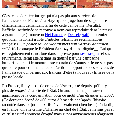
C’est cette dernière image qui n’a pas plu aux services de
l’ambassade de France à la Haye qui on jugé bon de se plaindre
officiellement demandant la fin de cette campagne. Résultat,
l’affiche incriminée se retrouve à nouveau reproduite dans la presse
à grand tirage (à nouveau
Het Parool
et
De Telegraff
, le premier
quotidien national) à coté d’articles relatant les récriminations
françaises:
De poster zou de waardigheid van Sarkozy aantasten
.
**L’affiche attaque le Président Sarkozy dans sa dignité__. Lui qui
est régulièrement caricaturé dans la presse pour
ses frasques
et ses
revirements, serait atteint dans sa dignité par une campagne
humoristique qui le montre juste en train de s’amuser. Je ne sais pas
quoi dire pour commenter cette réaction inopportune des services de
l’ambassade qui permet aux français d’être (à nouveau) la risée de la
presse locale.
En France, il n’y a pas de crime de lèse majesté depuis qu’il n’y a
plus de
majesté
à la tête de l’État. On aurait même pu trouver
anachronique la condamnation pour ce motif d’un étranger en 2007.
(Ce dernier a écopé de 400 euros d’amende et d’après l’histoire
racontée dans les journaux, ils l’avait vraiment cherché…). Cela dit,
en France, on a le crime d’offense au chef de l’État. Je ne sais pas si
ce délit est très souvent évoqué mais si nos ambassadeurs réagissent