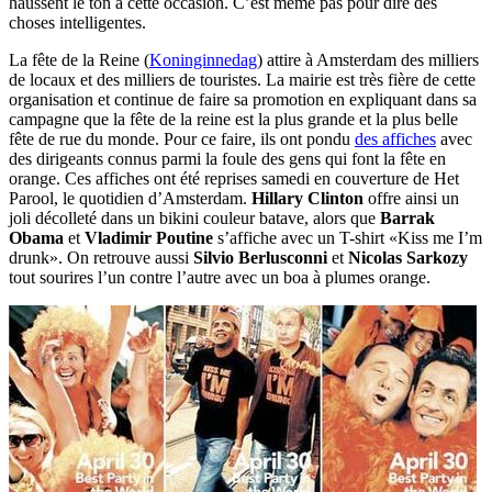
haussent le ton à cette occasion. C’est même pas pour dire des
choses intelligentes.
La fête de la Reine (
Koninginnedag
) attire à Amsterdam des milliers
de locaux et des milliers de touristes. La mairie est très fière de cette
organisation et continue de faire sa promotion en expliquant dans sa
campagne que la fête de la reine est la plus grande et la plus belle
fête de rue du monde. Pour ce faire, ils ont pondu
des affiches
avec
des dirigeants connus parmi la foule des gens qui font la fête en
orange. Ces affiches ont été reprises samedi en couverture de Het
Parool, le quotidien d’Amsterdam.
Hillary Clinton
offre ainsi un
joli décolleté dans un bikini couleur batave, alors que
Barrak
Obama
et
Vladimir Poutine
s’affiche avec un T-shirt «Kiss me I’m
drunk». On retrouve aussi
Silvio Berlusconni
et
Nicolas Sarkozy
tout sourires l’un contre l’autre avec un boa à plumes orange.