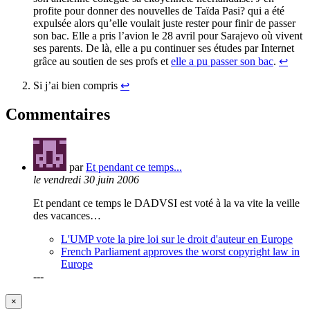
profite pour donner des nouvelles de Taïda Pasi? qui a été
expulsée alors qu’elle voulait juste rester pour finir de passer
son bac. Elle a pris l’avion le 28 avril pour Sarajevo où vivent
ses parents. De là, elle a pu continuer ses études par Internet
grâce au soutien de ses profs et
elle a pu passer son bac
.
↩︎
Si j’ai bien compris
↩︎
Commentaires
par
Et pendant ce temps...
le vendredi 30 juin 2006
Et pendant ce temps le DADVSI est voté à la va vite la veille
des vacances…
L'UMP vote la pire loi sur le droit d'auteur en Europe
French Parliament approves the worst copyright law in
Europe
---
×