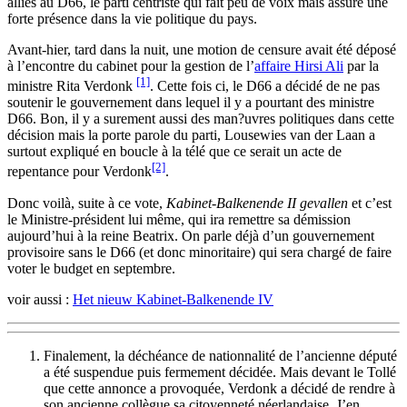
alliés au D66, le parti centriste qui fait peu de voix mais assure une
forte présence dans la vie politique du pays.
Avant-hier, tard dans la nuit, une motion de censure avait été déposé
à l’encontre du cabinet pour la gestion de l’
affaire Hirsi Ali
par la
[1]
ministre Rita Verdonk
. Cette fois ci, le D66 a décidé de ne pas
soutenir le gouvernement dans lequel il y a pourtant des ministre
D66. Bon, il y a surement aussi des man?uvres politiques dans cette
décision mais la porte parole du parti, Lousewies van der Laan a
surtout expliqué en boucle à la télé que ce serait un acte de
[2]
repentance pour Verdonk
.
Donc voilà, suite à ce vote,
Kabinet-Balkenende II gevallen
et c’est
le Ministre-président lui même, qui ira remettre sa démission
aujourd’hui à la reine Beatrix. On parle déjà d’un gouvernement
provisoire sans le D66 (et donc minoritaire) qui sera chargé de faire
voter le budget en septembre.
voir aussi :
Het nieuw Kabinet-Balkenende IV
Finalement, la déchéance de nationnalité de l’ancienne député
a été suspendue puis fermement décidée. Mais devant le Tollé
que cette annonce a provoquée, Verdonk a décidé de rendre à
son ancienne collègue sa citoyenneté néerlandaise. J’en