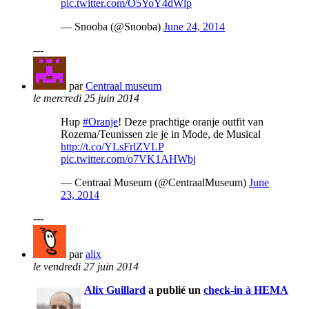
pic.twitter.com/O5YoY4dWlp
— Snooba (@Snooba)
June 24, 2014
---
par
Centraal museum
le mercredi 25 juin 2014
Hup
#Oranje
! Deze prachtige oranje outfit van
Rozema/Teunissen zie je in Mode, de Musical
http://t.co/YLsFrlZVLP
pic.twitter.com/o7VK1AHWbj
— Centraal Museum (@CentraalMuseum)
June
23, 2014
---
par
alix
le vendredi 27 juin 2014
Alix Guillard
a publié un
check-in à HEMA