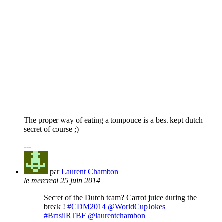
The proper way of eating a tompouce is a best kept dutch
secret of course ;)
---
par
Laurent Chambon
le mercredi 25 juin 2014
Secret of the Dutch team? Carrot juice during the
break !
#CDM2014
@WorldCupJokes
#BrasilRTBF
@laurentchambon