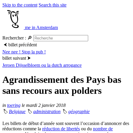
Skip to the content
Search this site
me in Amsterdam
Rechercher :
🔎
⮜
billet précédent
Nee nee ! Stop la pub !
billet suivant
⮞
Jeroen Dijsselbloem ou la dutch arrogance
Agrandissement des Pays bas
sans recours aux polders
in
toering
le mardi 2 janvier 2018
🏷
Belgique
🏷
administration
🏷
géographie
Les billets de début d’année sont souvent l’occasion d’annoncer des
réductions comme la
réduction de libertés
ou du
nombre de