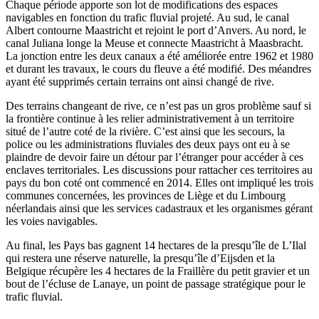
Chaque période apporte son lot de modifications des espaces
navigables en fonction du trafic fluvial projeté. Au sud, le canal
Albert contourne Maastricht et rejoint le port d’Anvers. Au nord, le
canal Juliana longe la Meuse et connecte Maastricht à Maasbracht.
La jonction entre les deux canaux a été améliorée entre 1962 et 1980
et durant les travaux, le cours du fleuve a été modifié. Des méandres
ayant été supprimés certain terrains ont ainsi changé de rive.
Des terrains changeant de rive, ce n’est pas un gros problème sauf si
la frontière continue à les relier administrativement à un territoire
situé de l’autre coté de la rivière. C’est ainsi que les secours, la
police ou les administrations fluviales des deux pays ont eu à se
plaindre de devoir faire un détour par l’étranger pour accéder à ces
enclaves territoriales. Les discussions pour rattacher ces territoires au
pays du bon coté ont commencé en 2014. Elles ont impliqué les trois
communes concernées, les provinces de Liège et du Limbourg
néerlandais ainsi que les services cadastraux et les organismes gérant
les voies navigables.
Au final, les Pays bas gagnent 14 hectares de la presqu’île de L’Ilal
qui restera une réserve naturelle, la presqu’île d’Eijsden et la
Belgique récupère les 4 hectares de la Fraillère du petit gravier et un
bout de l’écluse de Lanaye, un point de passage stratégique pour le
trafic fluvial.